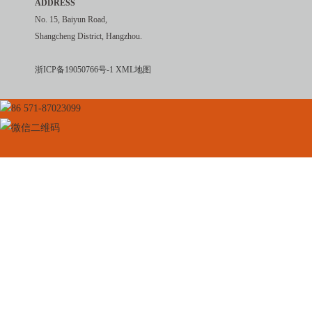
ADDRESS
No. 15, Baiyun Road,
Shangcheng District, Hangzhou.
浙ICP备19050766号-1
XML地图
86 571-87023099